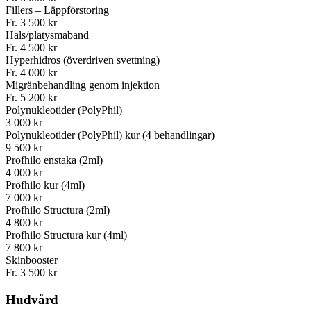
Fillers – Läppförstoring
Fr. 3 500 kr
Hals/platysmaband
Fr. 4 500 kr
Hyperhidros (överdriven svettning)
Fr. 4 000 kr
Migränbehandling genom injektion
Fr. 5 200 kr
Polynukleotider (PolyPhil)
3 000 kr
Polynukleotider (PolyPhil) kur (4 behandlingar)
9 500 kr
Profhilo enstaka (2ml)
4 000 kr
Profhilo kur (4ml)
7 000 kr
Profhilo Structura (2ml)
4 800 kr
Profhilo Structura kur (4ml)
7 800 kr
Skinbooster
Fr. 3 500 kr
Hudvård